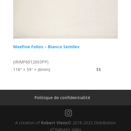
Maxfine Folios – Bianco Semilev
(IRIMF6012003PP)
118" × 59" × (6mm)
$$
Politique de confidentialité
A creation of
Robert Viens
© 2018-2025 Distribution
of Naturoc slabs