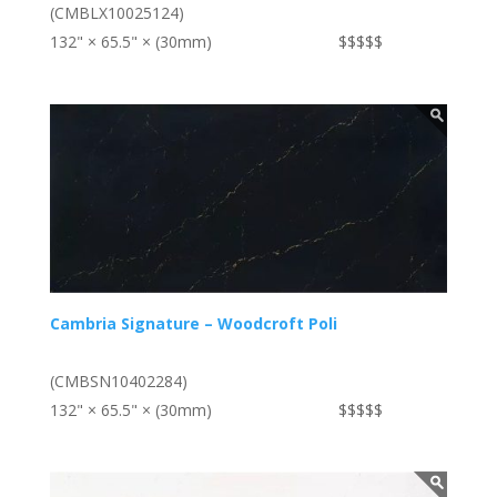
(CMBLX10025124)
132" × 65.5" × (30mm)
$$$$$
Cambria Signature – Woodcroft Poli
(CMBSN10402284)
132" × 65.5" × (30mm)
$$$$$