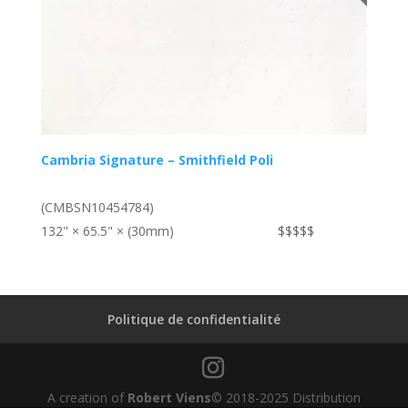
Cambria Signature – Smithfield Poli
(CMBSN10454784)
132" × 65.5" × (30mm)
$$$$$
Politique de confidentialité
A creation of
Robert Viens
© 2018-2025 Distribution