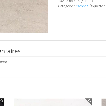
132" × 65.5" × (30mm)
Catégorie :
Cambria
Étiquette :
ntaires
pouce