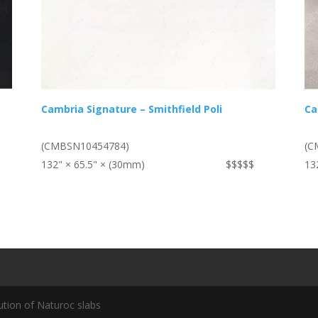
Cambria Signature – Smithfield Poli
Ca
(CMBSN10454784)
(C
132" × 65.5" × (30mm)
$$$$$
13
ution of Naturoc slabs