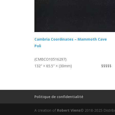
Cambria Coordinates – Mammoth Cave
Poli
(CMBCO10516297)
132" × 65.5" × (30mm)
$$$$$
Politique de confidentialité
A creation of
Robert Viens
© 2018-2025 Distrib