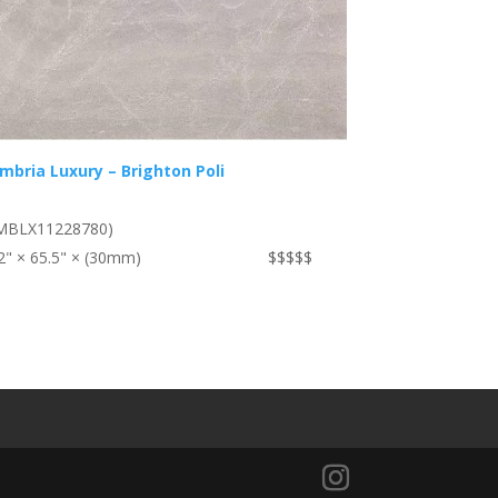
mbria Luxury – Brighton Poli
MBLX11228780)
2" × 65.5" × (30mm)
$$$$$