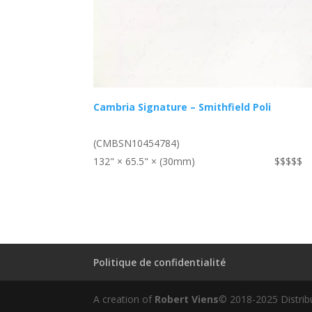
Cambria Signature – Smithfield Poli
(CMBSN10454784)
132" × 65.5" × (30mm)
$$$$$
Politique de confidentialité
A creation of
Robert Viens
© 2018-2025 Distrib