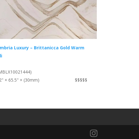
mbria Luxury – Brittanicca Gold Warm
li
MBLX10021444)
2" × 65.5" × (30mm)
$$$$$