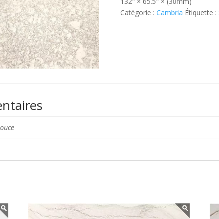
132" × 65.5" × (30mm)
Catégorie :
Cambria
Étiquette :
ntaires
pouce