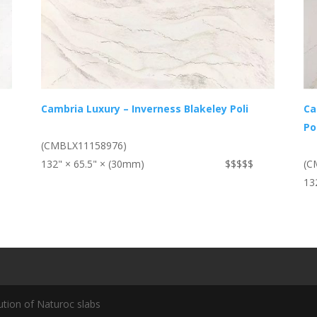
Cambria Luxury – Inverness Blakeley Poli
Ca
Po
(CMBLX11158976)
132" × 65.5" × (30mm)
$$$$$
(C
13
ution of Naturoc slabs