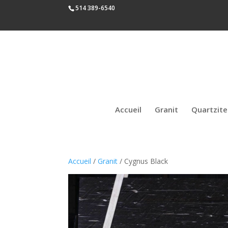
514 389-6540
Accueil
Granit
Quartzite
Accueil
/
Granit
/ Cygnus Black