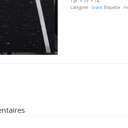
126" × 73" × 1¼"
Catégorie :
Granit
Étiquette :
Pi
ntaires