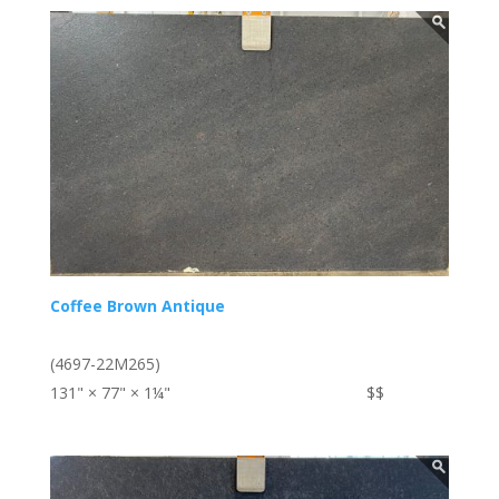
Coffee Brown Antique
(4697-22M265)
131" × 77" × 1¼"
$$