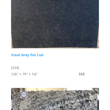
Steel Grey fini Cuir
(334)
126" × 79" × 1¼"
$$$