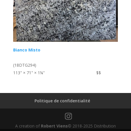
Bianco Misto
(18DTG294)
113" × 71" × 1¼"
$$
Politique de confidentialité
A creation of
Robert Viens
© 2018-2025 Distribution