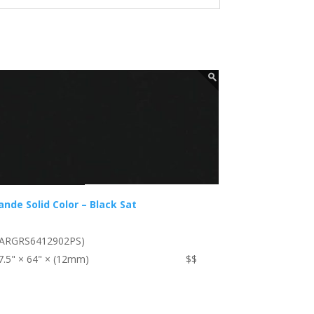
ande Solid Color – Black Sat
ARGRS6412902PS)
7.5" × 64" × (12mm)
$$