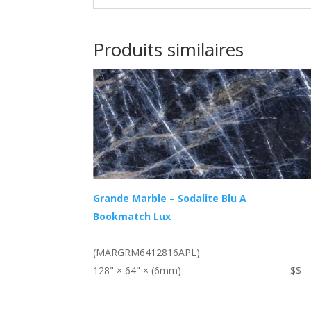
Produits similaires
Grande Marble – Sodalite Blu A
Bookmatch Lux
(MARGRM6412816APL)
128" × 64" × (6mm)
$$