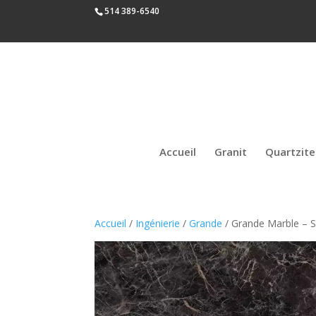
514 389-6540
Accueil
Granit
Quartzite
Accueil
/
Ingénierie
/
Grande
/ Grande Marble – S