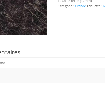
127.5" × 64" × (12mm)
Catégorie :
Grande
Étiquette :
M
ntaires
ouce